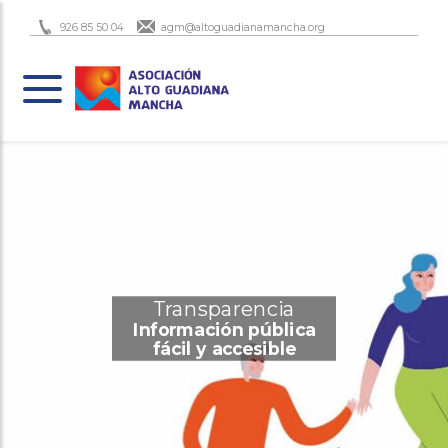
926 85 50 04
agm@altoguadianamancha.org
Transparencia
Información pública
fácil y accesible