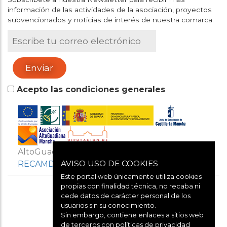
información de las actividades de la asociación, proyectos
subvencionados y noticias de interés de nuestra comarca.
Acepto las condiciones generales
AltoGuadianaMancha es miembro de
AVISO USO DE COOKIES
RECAMDER
Y
REDR
Este portal web únicamente utiliza cookies
propias con finalidad técnica, no recaba ni
cede datos de carácter personal de los
usuarios sin su conocimiento.
Sin embargo, contiene enlaces a sitios web
de terceros con políticas de privacidad