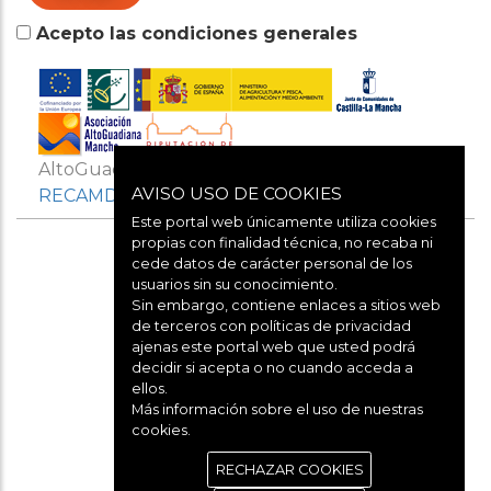
Acepto las condiciones generales
AltoGuadianaMancha es miembro de
AVISO USO DE COOKIES
RECAMDER
Y
REDR
Este portal web únicamente utiliza cookies
propias con finalidad técnica, no recaba ni
cede datos de carácter personal de los
usuarios sin su conocimiento.
Sin embargo, contiene enlaces a sitios web
de terceros con políticas de privacidad
ajenas este portal web que usted podrá
decidir si acepta o no cuando acceda a
Aviso legal
ellos.
Más información sobre el uso de nuestras
cookies.
Política de cookies
RECHAZAR COOKIES